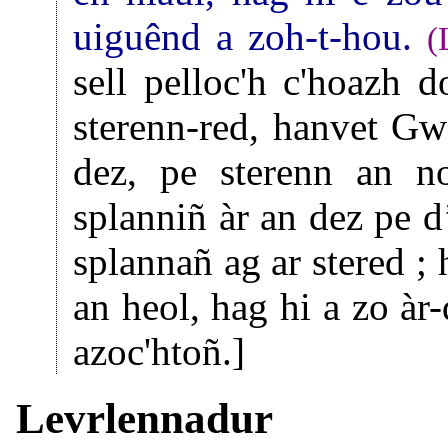
uiguênd a zoh-t-hou.
(
sell pelloc'h c'hoazh 
sterenn-red, hanvet Gw
dez, pe sterenn an n
splanniñ àr an dez pe d
splannañ ag ar stered ; 
an heol, hag hi a zo àr
azoc'htoñ.]
Levrlennadur