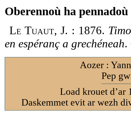
Oberennoù ha pennadoù
Le Tuaut
, J. : 1876.
Timo
en espéranç a grechéneah
.
Aozer : Yann
Pep gwi
Load krouet d’ar 
Daskemmet evit ar wezh diw