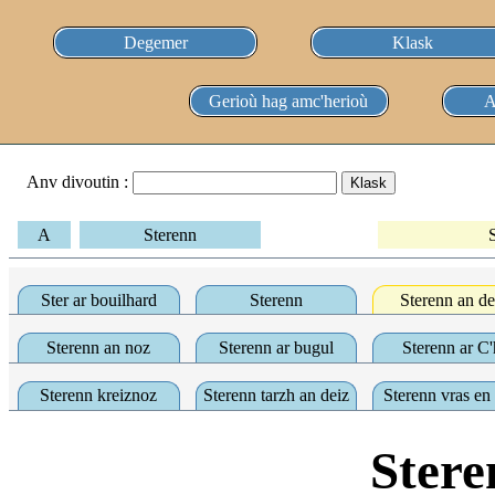
Degemer
Klask
Gerioù hag amc'herioù
A
Anv divoutin :
A
Sterenn
S
Ster ar bouilhard
Sterenn
Sterenn an de
Sterenn an noz
Sterenn ar bugul
Sterenn ar C'
Sterenn kreiznoz
Sterenn tarzh an deiz
Sterenn vras en
Stere