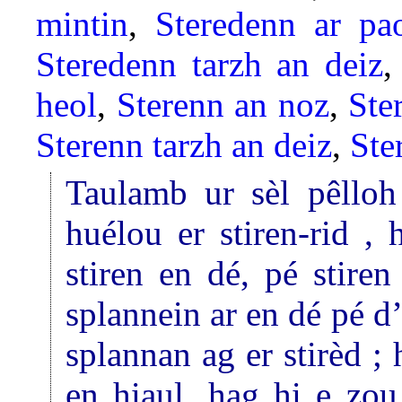
mintin
,
Steredenn ar pao
Steredenn tarzh an deiz
heol
,
Sterenn an noz
,
Ste
Sterenn tarzh an deiz
,
Ste
Taulamb ur sèl pêlloh
huélou er stiren-rid ,
stiren en dé, pé stire
splannein ar en dé pé d’
splannan ag er stirèd ;
en hiaul, hag hi e zou