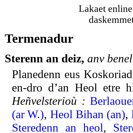
Lakaet enline
daskemmet 
Termenadur
Sterenn an deiz,
anv benel
Planedenn eus Koskoriad
en-dro d’an Heol etre h
Heñvelsterioù :
Berlaoue
(ar W.)
,
Heol Bihan (an)
,
Steredenn an heol
,
Ste