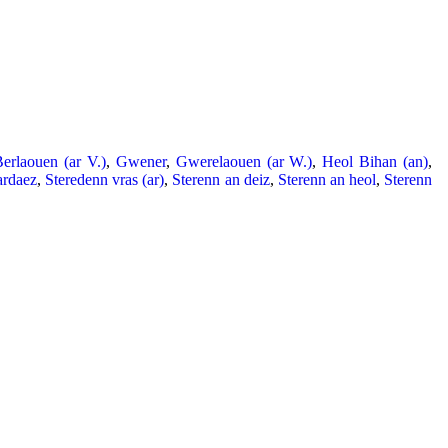
erlaouen (ar V.)
,
Gwener
,
Gwerelaouen (ar W.)
,
Heol Bihan (an)
,
ardaez
,
Steredenn vras (ar)
,
Sterenn an deiz
,
Sterenn an heol
,
Sterenn