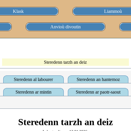
Klask
Liammoù
Anvioù divoutin
Steredenn tarzh an deiz
Steredenn al labourer
Steredenn an hanternoz
Steredenn ar mintin
Steredenn ar paotr-saout
Steredenn tarzh an deiz