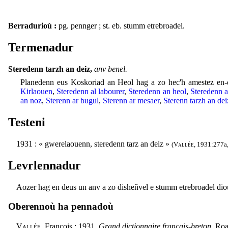
Berradurioù :
pg. pennger ; st. eb. stumm etrebroadel.
Termenadur
Steredenn tarzh an deiz,
anv benel.
Planedenn eus Koskoriad an Heol hag a zo hec'h amestez en-d
Kirlaouen
,
Steredenn al labourer
,
Steredenn an heol
,
Steredenn a
an noz
,
Sterenn ar bugul
,
Sterenn ar mesaer
,
Sterenn tarzh an dei
Testeni
1931 : « gwerelaouenn, steredenn tarz an deiz »
(
Vallée
, 1931:277a,
Levrlennadur
Aozer hag en deus un anv a zo disheñvel e stumm etrebroadel di
Oberennoù ha pennadoù
Vallée
, François : 1931.
Grand dictionnaire français-breton
. Roa