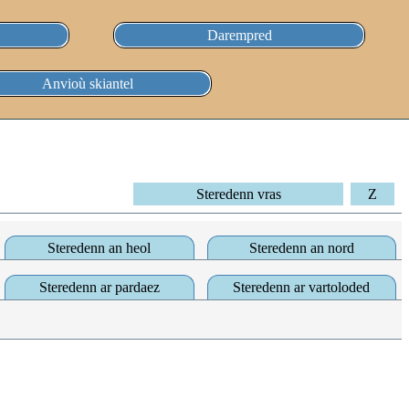
Darempred
Anvioù skiantel
Steredenn vras
Z
Steredenn an heol
Steredenn an nord
Steredenn ar pardaez
Steredenn ar vartoloded