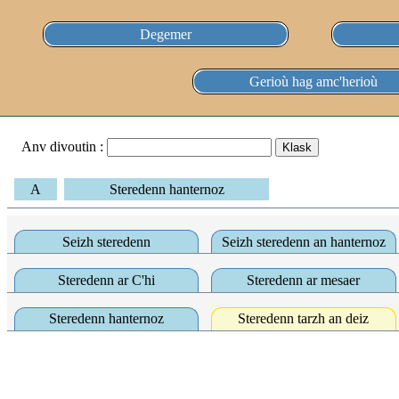
Degemer
Gerioù hag amc'herioù
Anv divoutin :
A
Steredenn hanternoz
Seizh steredenn
Seizh steredenn an hanternoz
Steredenn ar C'hi
Steredenn ar mesaer
Steredenn hanternoz
Steredenn tarzh an deiz