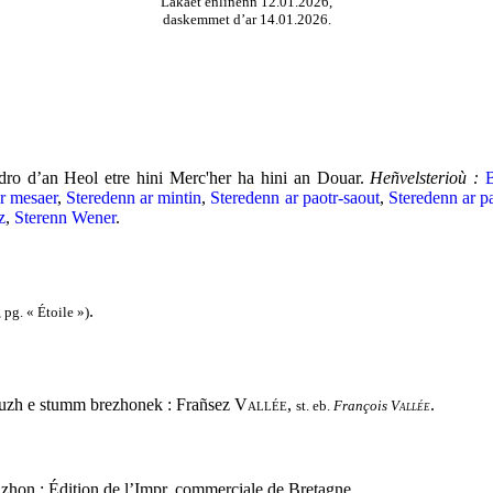
Lakaet enlinenn 12.01.2026,
daskemmet d’ar 14.01.2026.
ro d’an Heol etre hini Merc'her ha hini an Douar.
Heñvelsterioù :
B
r mesaer
,
Steredenn ar mintin
,
Steredenn ar paotr-saout
,
Steredenn ar p
z
,
Sterenn Wener
.
.
 pg. « Étoile »)
ouzh e stumm brezhonek : Frañsez
Vallée
,
.
François
Vallée
zhon : Édition de l’Impr. commerciale de Bretagne.