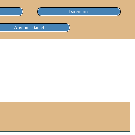
Darempred
Anvioù skiantel