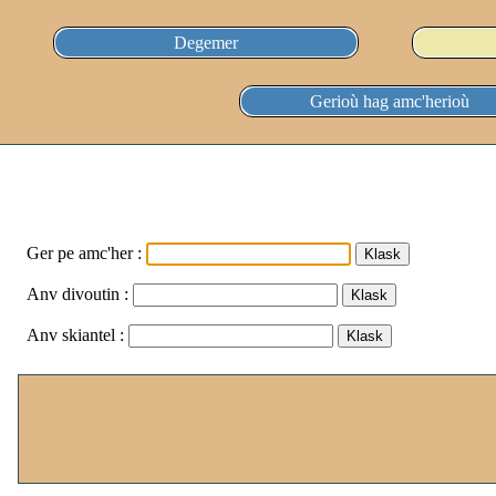
Degemer
Gerioù hag amc'herioù
Ger pe amc'her :
Anv divoutin :
Anv skiantel :