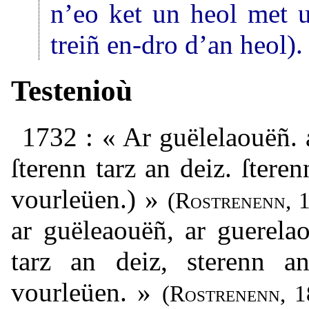
n’eo ket un heol met u
treiñ en-dro d’an heol).
Testenioù
1732 : « Ar guëlelaouëñ. 
ſterenn tarz an deiz. ſteren
vourleüen.) »
(
Rostrenenn
, 
ar guëleaouëñ, ar guerela
tarz an deiz, sterenn 
vourleüen. »
(
Rostrenenn
, 1