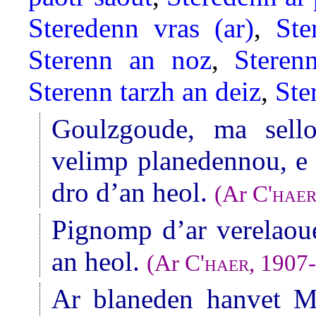
Steredenn vras (ar)
,
Ste
Sterenn an noz
,
Steren
Sterenn tarzh an deiz
,
Ste
Goulzgoude, ma sell
velimp planedennou, e 
dro d’an heol.
(Ar
C'hae
Pignomp d’ar verelaoue
an heol.
(Ar
C'haer
, 1907
Ar blaneden hanvet Me