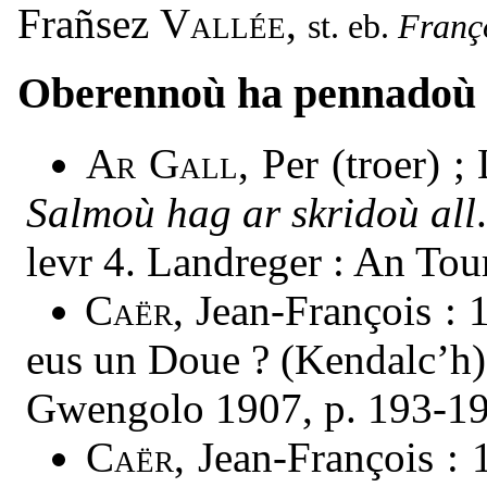
Frañsez
Vallée
,
Franç
Oberennoù ha pennadoù
Ar Gall
, Per (troer) ;
Salmoù hag ar skridoù all
levr 4. Landreger : An Tou
Caër
, Jean-François : 
eus un Doue ? (Kendalc’h)
Gwengolo 1907, p. 193-19
Caër
, Jean-François : 