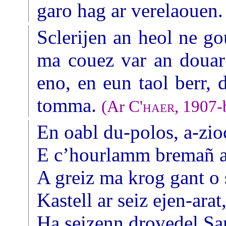
garo hag ar verelaouen.
Sclerijen an heol ne go
ma couez var an douar
eno, en eun taol berr,
tomma.
(Ar
C'haer
, 1907-
En oabl du-polos, a-zi
E c’hourlamm bremañ a
A greiz ma krog gant o
Kastell ar seiz ejen-arat
Ha seizenn drovedel Sa