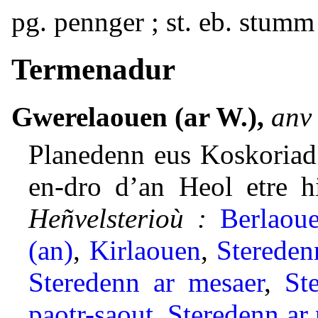
pg. pennger ; st. eb. stumm
Termenadur
Gwerelaouen (ar W.),
anv 
Planedenn eus Koskoriad
en-dro d’an Heol etre h
Heñvelsterioù :
Berlaoue
(an)
,
Kirlaouen
,
Stereden
Steredenn ar mesaer
,
St
paotr-saout
,
Steredenn ar