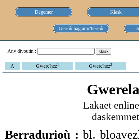
Degemer
Klask
Gerioù hag amc'herioù
A
Anv divoutin :
1
2
A
Gwerc'hez
Gwerc'hez
Gwerela
Lakaet enlin
daskemmet 
Berradurioù :
bl. bloavezh