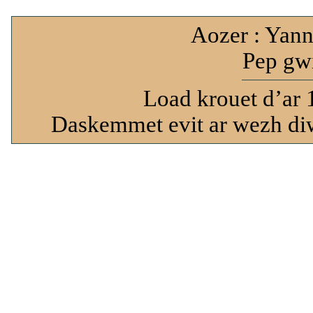
Aozer : Yann
Pep gwi
Load krouet d’ar 
Daskemmet evit ar wezh diw