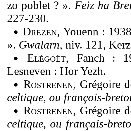
zo poblet ? ».
Feiz ha Bre
227-230.
Drezen
, Youenn : 193
».
Gwalarn
, niv. 121, Ker
Elégoët
, Fanch : 
Lesneven : Hor Yezh.
Rostrenen
, Grégoire 
celtique, ou françois-breto
Rostrenen
, Grégoire 
celtique, ou français-bret