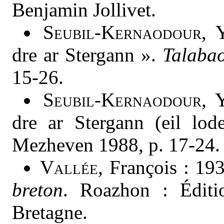
Benjamin Jollivet.
Seubil-Kernaodour
, 
dre ar Stergann ».
Talaba
15-26.
Seubil-Kernaodour
, 
dre ar Stergann (eil lo
Mezheven 1988, p. 17-24.
Vallée
, François : 19
breton
. Roazhon : Éditi
Bretagne.