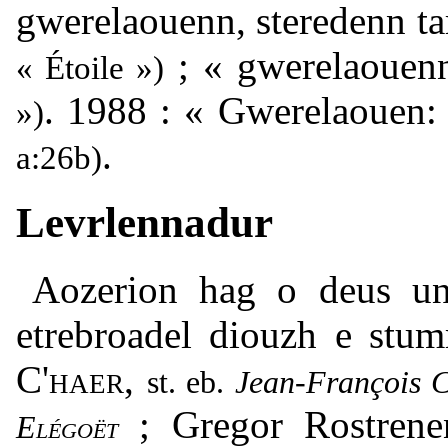
gwerelaouenn, steredenn ta
; « gwerelaoue
« Étoile »)
. 1988 : « Gwerelaouen
»)
.
a:26b)
Levrlennadur
Aozerion hag o deus u
etrebroadel diouzh e stu
C'haer
,
Jean-François
C
; Gregor Rostren
Elégoët