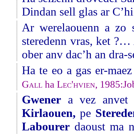
Dindan sell glas ar C’hi
Ar werelaouenn a zo 
steredenn vras, ket ?…
ober anv dac’h an dra-
Ha te eo a gas er-maez
Gall
ha
Lec'hvien
, 1985:Jo
Gwener
a vez anvet 
Kirlaouen,
pe
Sterede
Labourer
daoust ma n’