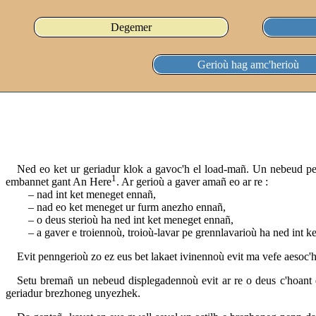
Degemer
Gerioù hag amc'herioù
Ned eo ket ur geriadur klok a gavoc'h el load-mañ. Un nebeud pe
1
embannet gant An Here
. Ar gerioù a gaver amañ eo ar re :
nad int ket meneget ennañ,
nad eo ket meneget ur furm anezho ennañ,
o deus sterioù ha ned int ket meneget ennañ,
a gaver e troiennoù, troioù-lavar pe grennlavarioù ha ned int 
Evit penngerioù zo ez eus bet lakaet ivinennoù evit ma vefe aesoc'h
Setu bremañ un nebeud displegadennoù evit ar re o deus c'hoant d
geriadur brezhoneg unyezhek.