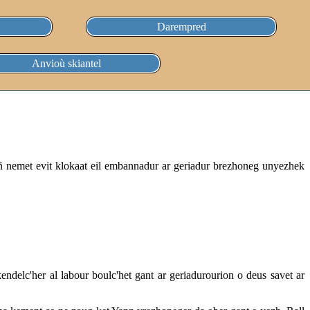
Darempred
Anvioù skiantel
añ nemet evit klokaat eil embannadur ar geriadur brezhoneg unyezhek
ndelc'her al labour boulc'het gant ar geriadurourion o deus savet ar