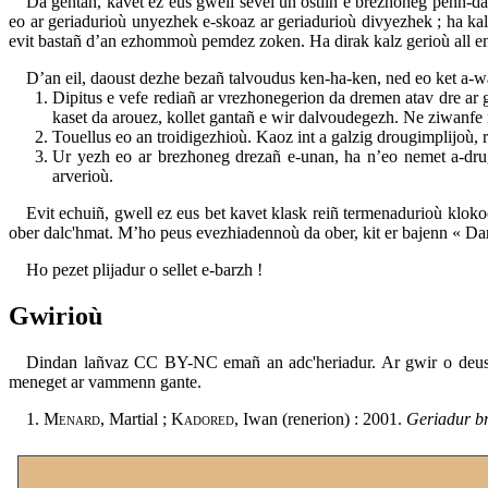
Da gentañ, kavet ez eus gwell sevel un ostilh e brezhoneg penn-d
eo ar geriadurioù unyezhek e-skoaz ar geriadurioù divyezhek ; ha ka
evit bastañ d’an ezhommoù pemdez zoken. Ha dirak kalz gerioù all en 
D’an eil, daoust dezhe bezañ talvoudus ken-ha-ken, ned eo ket a-w
Dipitus e vefe rediañ ar vrezhonegerion da dremen atav dre ar ga
kaset da arouez, kollet gantañ e wir dalvoudegezh. Ne ziwanf
Touellus eo an troidigezhioù. Kaoz int a galzig drougimplijoù, 
Ur yezh eo ar brezhoneg drezañ e-unan, ha n’eo nemet a-druga
arverioù.
Evit echuiñ, gwell ez eus bet kavet klask reiñ termenadurioù kloko
ober dalc'hmat. M’ho peus evezhiadennoù da ober, kit er bajenn « Da
Ho pezet plijadur o sellet e-barzh !
Gwirioù
Dindan lañvaz CC BY-NC emañ an adc'heriadur. Ar gwir o deus k
meneget ar vammenn gante.
1.
Menard
, Martial ;
Kadored
, Iwan (renerion) : 2001.
Geriadur b