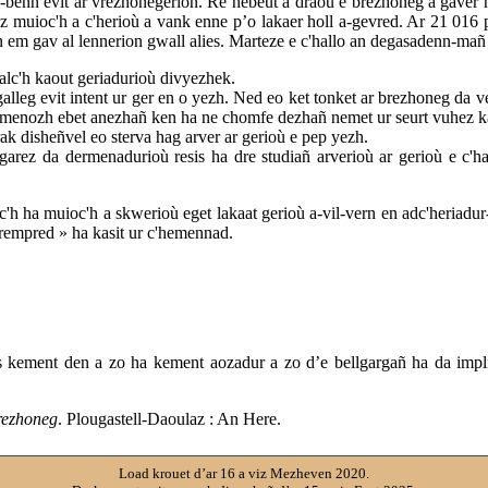
a-benn evit ar vrezhonegerion. Re nebeut a draoù e brezhoneg a gaver
lz muioc'h a c'herioù a vank enne p’o lakaer holl a-gevred. Ar 21 016 
em gav al lennerion gwall alies. Marteze e c'hallo an degasadenn-mañ 
alc'h kaout geriadurioù divyezhek.
lleg evit intent ur ger en o yezh. Ned eo ket tonket ar brezhoneg da vez
e menozh ebet anezhañ ken ha ne chomfe dezhañ nemet ur seurt vuhez k
rak disheñvel eo sterva hag arver ar gerioù e pep yezh.
rez da dermenadurioù resis ha dre studiañ arverioù ar gerioù e c'ha
c'h ha muioc'h a skwerioù eget lakaat gerioù a-vil-vern en adc'heriadur
rempred » ha kasit ur c'hemennad.
ement den a zo ha kement aozadur a zo d’e bellgargañ ha da impli
rezhoneg
. Plougastell-Daoulaz : An Here.
Load krouet d’ar 16 a viz Mezheven 2020.