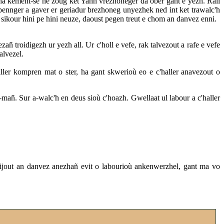
 ha kement-se ne zoug ket Yann vrezhoneger da ober gant e yezh. Rall
pennger a gaver er geriadur brezhoneg unyezhek ned int ket trawalc'h
sikour hini pe hini neuze, daoust pegen treut e chom an danvez enni.
añ troidigezh ur yezh all. Ur c'holl e vefe, rak talvezout a rafe e vefe
alvezel.
ller kompren mat o ster, ha gant skwerioù eo e c'haller anavezout o
-mañ. Sur a-walc'h en deus sioù c'hoazh. Gwellaat ul labour a c'haller
jout an danvez anezhañ evit o labourioù ankenwerzhel, gant ma vo