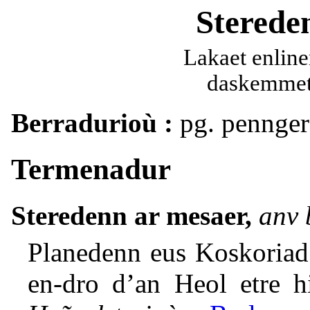
Sterede
Lakaet enline
daskemmet 
Berradurioù :
pg. pennger 
Termenadur
Steredenn ar mesaer,
anv 
Planedenn eus Koskoriad
en-dro d’an Heol etre h