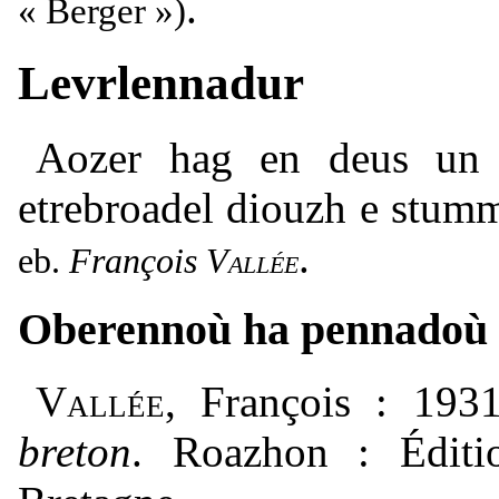
.
« Berger »)
Levrlennadur
Aozer hag en deus un
etrebroadel diouzh e stum
.
François
Vallée
Oberennoù ha pennadoù
Vallée
, François : 193
breton
. Roazhon : Éditi