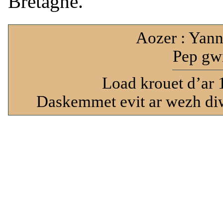
Bretagne.
Aozer : Yann
Pep gwi
Load krouet d’ar 
Daskemmet evit ar wezh diw