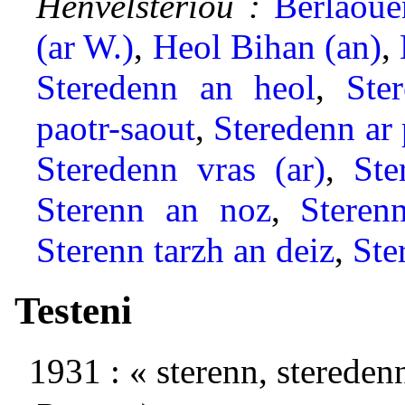
Heñvelsterioù :
Berlaoue
(ar W.)
,
Heol Bihan (an)
,
Steredenn an heol
,
Ste
paotr-saout
,
Steredenn ar
Steredenn vras (ar)
,
Ste
Sterenn an noz
,
Steren
Sterenn tarzh an deiz
,
Ste
Testeni
1931 : « sterenn, stereden