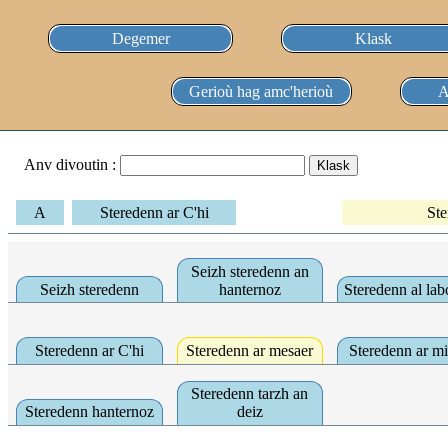
Degemer
Klask
Gerioù hag amc'herioù
A
Anv divoutin :
A
Steredenn ar C'hi
Ste
Seizh steredenn an
Seizh steredenn
hanternoz
Steredenn al lab
Steredenn ar C'hi
Steredenn ar mesaer
Steredenn ar mi
Steredenn tarzh an
Steredenn hanternoz
deiz