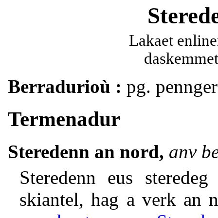
Stered
Lakaet enline
daskemmet 
Berradurioù :
pg. pennger 
Termenadur
Steredenn an nord,
anv be
Steredenn eus sterede
skiantel, hag a verk an n