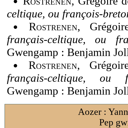
Rostrenen
, Grégoire 
celtique, ou françois-breto
Rostrenen
, Grégoi
français-celtique, ou fra
Gwengamp : Benjamin Joll
Rostrenen
, Grégoi
français-celtique, ou f
Gwengamp : Benjamin Joll
Aozer : Yann
Pep gwi