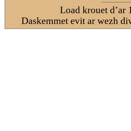
Load krouet d’ar 
Daskemmet evit ar wezh diw