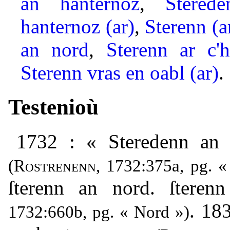
an hanternoz
,
Stered
hanternoz (ar)
,
Sterenn (a
an nord
,
Sterenn ar c'h
Sterenn vras en oabl (ar)
.
Testenioù
1732 : « Steredenn an n
(
Rostrenenn
, 1732:375a, pg. « 
ſterenn an nord. ſteren
. 18
1732:660b, pg. « Nord »)