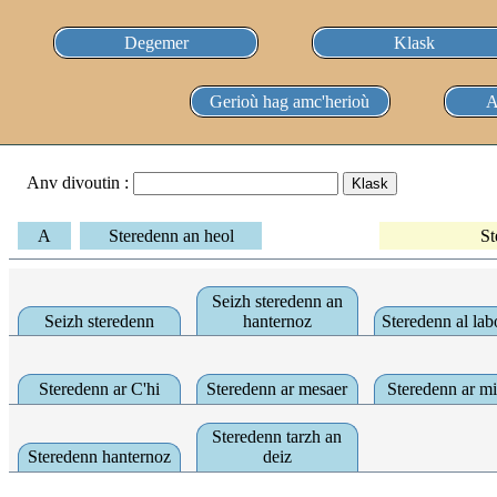
Degemer
Klask
Gerioù hag amc'herioù
A
Anv divoutin :
A
Steredenn an heol
St
Seizh steredenn an
Seizh steredenn
hanternoz
Steredenn al lab
Steredenn ar C'hi
Steredenn ar mesaer
Steredenn ar mi
Steredenn tarzh an
Steredenn hanternoz
deiz