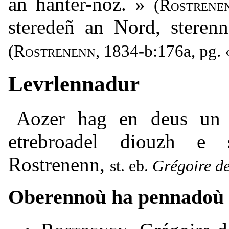
an hanter-noz. »
(
Rostrene
steredeñ an Nord, stere
(
Rostrenenn
, 1834-b:176a, pg. 
Levrlennadur
Aozer hag en deus un
etrebroadel diouzh e
Rostrenenn,
Grégoire d
Oberennoù ha pennadoù