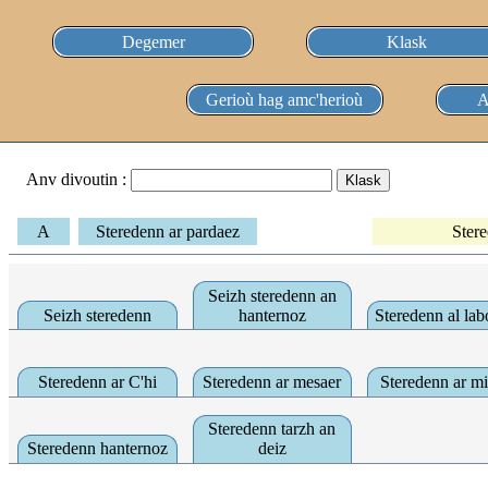
Degemer
Klask
Gerioù hag amc'herioù
A
Anv divoutin :
A
Steredenn ar pardaez
Stere
Seizh steredenn an
Seizh steredenn
hanternoz
Steredenn al lab
Steredenn ar C'hi
Steredenn ar mesaer
Steredenn ar mi
Steredenn tarzh an
Steredenn hanternoz
deiz