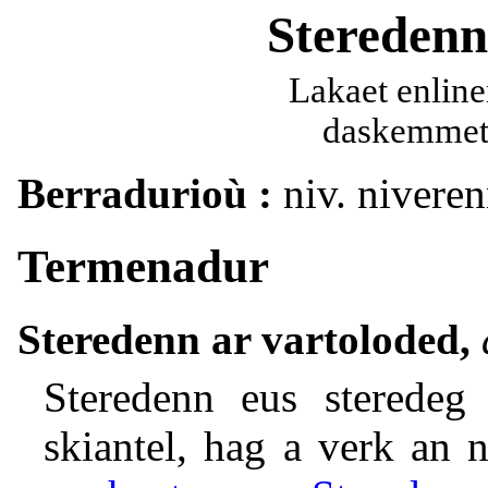
Steredenn
Lakaet enline
daskemmet 
Berradurioù :
niv. niveren
Termenadur
Steredenn ar vartoloded,
Steredenn eus sterede
skiantel, hag a verk an n