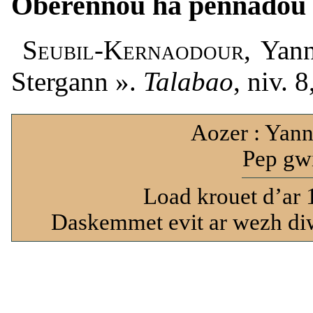
Oberennoù ha pennadoù
Seubil-Kernaodour
, Yan
Stergann ».
Talabao
, niv. 
Aozer : Yann
Pep gwi
Load krouet d’ar 
Daskemmet evit ar wezh diw