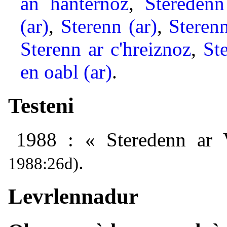
an hanternoz
,
Stereden
(ar)
,
Sterenn (ar)
,
Steren
Sterenn ar c'hreiznoz
,
St
en oabl (ar)
.
Testeni
1988 : « Steredenn ar
.
1988:26d)
Levrlennadur