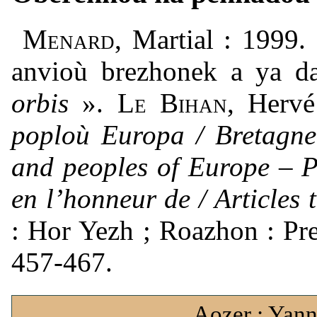
Menard
, Martial : 1999
anvioù brezhonek a ya da
orbis
».
Le Bihan
, Herv
poploù Europa / Bretagne 
and peoples of Europe – 
en l’honneur de / Articles
: Hor Yezh ; Roazhon : Pre
457-467.
Aozer : Yann