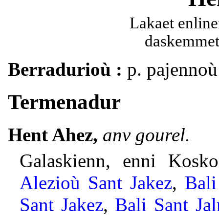
Lakaet enline
daskemmet 
Berradurioù :
p. pajennoù 
Termenadur
Hent Ahez,
anv gourel.
Galaskienn, enni Kosko
Alezioù Sant Jakez
,
Bali
Sant Jakez
,
Bali Sant Ja