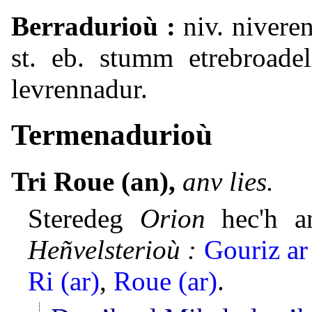
Berradurioù :
niv. niveren
st. eb. stumm etrebroadel
levrennadur.
Termenadurioù
Tri Roue (an),
anv lies.
Steredeg
Orion
hec'h an
Heñvelsterioù :
Gouriz ar
Ri (ar)
,
Roue (ar)
.