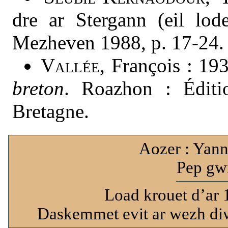
dre ar Stergann (eil lo
Mezheven 1988, p. 17-24.
Vallée
, François : 19
breton
. Roazhon : Éditi
Bretagne.
Aozer : Yann
Pep gwi
Load krouet d’ar 
Daskemmet evit ar wezh diw