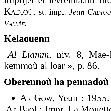
implijet el levrennadur d
Kadioù
,
st. impl.
Jean
Cadio
.
Vallée
Kelaouenn
Al Liamm
, niv. 8, Mae
kemmoù al loar », p. 86.
Oberennoù ha pennadoù
Ar Gow
, Yeun : 1955
Ar Baol : Impr. La Mouett