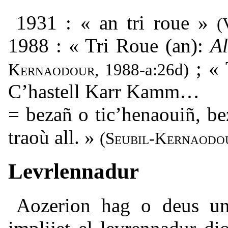
1931 : « an tri roue »
(
1988 : « Tri Roue (an):
Al
; « 
Kernaodour
, 1988-a:26d)
C’hastell Karr Kamm…
= bezañ o tic’henaouiñ, be
traoù all. »
(
Seubil-Kernaodo
Levrlennadur
Aozerion hag o deus u