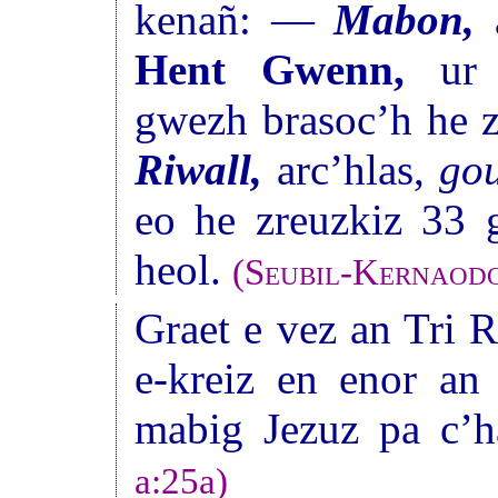
kenañ: —
Mabon,
a
Hent Gwenn,
u
gwezh brasoc’h he z
Riwall,
arc’hlas,
gou
eo he zreuzkiz 33 
heol.
(
Seubil-Kernaod
Graet e vez an Tri R
e-kreiz en enor an 
mabig Jezuz pa c’h
a:25a)