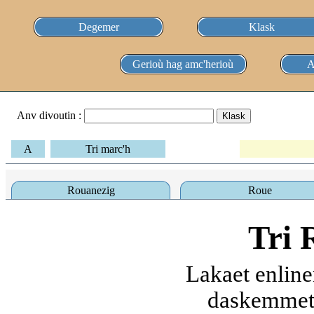
Degemer
Klask
Gerioù hag amc'herioù
A
Anv divoutin :
A
Tri marc'h
Rouanezig
Roue
Tri 
Lakaet enline
daskemmet 