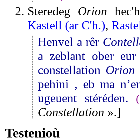
Steredeg
Orion
hec'h
Kastell (ar C'h.)
,
Rastel
Henvel a rêr
Contell
a zeblant ober eu
constellation
Orion
pehini , eb ma n’e
ugeuent stéréden.
(
Constellation
».]
Testenioù