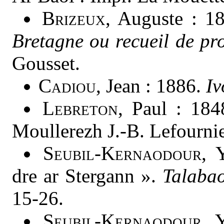
Brizeux
, Auguste : 1
Bretagne ou recueil de pr
Gousset.
Cadiou
, Jean : 1886.
Iv
Lebreton
, Paul : 18
Moullerezh J.-B. Lefournie
Seubil-Kernaodour
, 
dre ar Stergann ».
Talaba
15-26.
Seubil-Kernaodour
, 