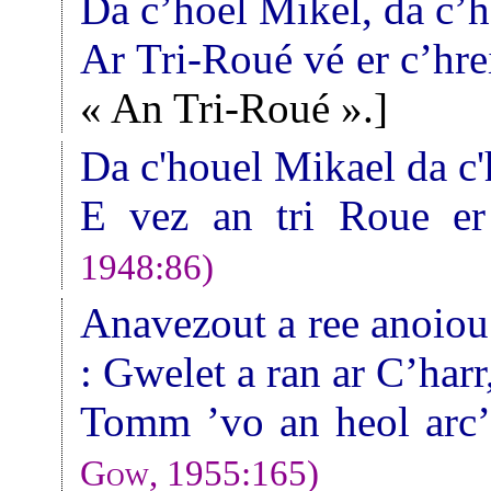
Da c’hoel Mikel, da c’h
Ar Tri-Roué vé er c’hre
« An Tri-Roué ».]
Da c'houel Mikael da c'
E vez an tri Roue er c
1948:86)
Anavezout a ree anoiou
: Gwelet a ran ar C’harr
Tomm ’vo an heol arc’
Gow
, 1955:165)