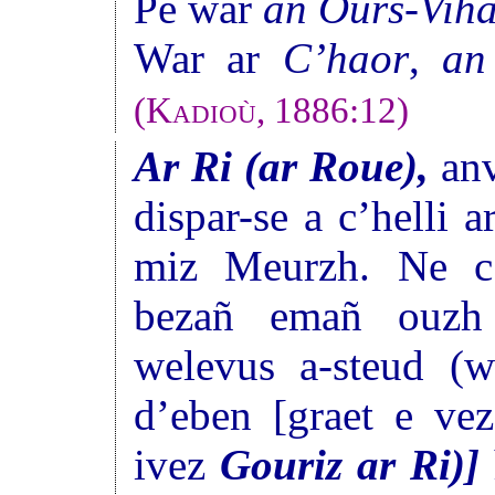
Pe war
an Ours-Viha
War ar
C’haor
,
an
(
Kadioù
, 1886:12)
Ar Ri (ar Roue),
anv
dispar-se a c’helli 
miz Meurzh. Ne c’
bezañ emañ ouzh 
welevus a-steud (w
d’eben [graet e ve
ivez
Gouriz ar Ri)]