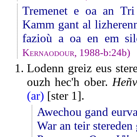
Tremenet e oa an Tri
Kamm gant al lizheren
fazioù a oa en em sil
Kernaodour
, 1988-b:24b)
Lodenn greiz eus stere
ouzh hec'h ober.
Heñv
(ar)
[ster 1].
Awechou gand eurvad
War an teir stereden