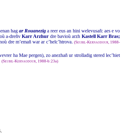
-kenan hag
ar Rouanezig
a reer eus an hini welevusañ: aes e vo
doù a-dreñv
Karr Arzhur
dre bavioù arzh
Kastell Karr Bras;
noù dre m’emañ war ar c’helc’htrova.
(
Seubil-Kernaodour
, 1988-
evrer ha Mae pergen), zo anezhañ ur strolladig stered lec’hiet
.
(
Seubil-Kernaodour
, 1988-b:23a)
.