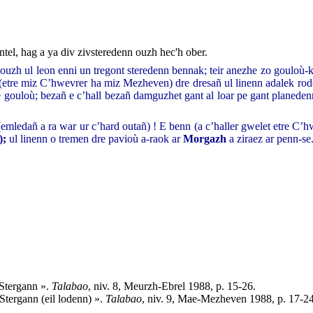
ntel, hag a ya div zivsteredenn ouzh hec'h ober.
 ouzh ul leon enni un tregont steredenn bennak; teir anezhe zo gouloù
(etre miz C’hwevrer ha miz Mezheven) dre dresañ ul linenn adalek ro
gouloù; bezañ e c’hall bezañ damguzhet gant al loar pe gant planeden
emledañ a ra war ur c’hard outañ) ! E benn (a c’haller gwelet etre C’hw
);
ul linenn o tremen dre pavioù a-raok ar
Morgazh
a ziraez ar penn-se
 Stergann ».
Talabao
, niv. 8, Meurzh-Ebrel 1988, p. 15-26.
Stergann (eil lodenn) ».
Talabao
, niv. 9, Mae-Mezheven 1988, p. 17-24