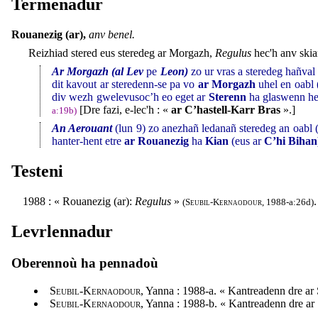
Termenadur
Rouanezig (ar),
anv benel.
Reizhiad stered eus steredeg ar Morgazh,
Regulus
hec'h anv skia
Ar Morgazh (al Lev
pe
Leon)
zo ur vras a steredeg hañval
dit kavout ar steredenn-se pa vo
ar Morgazh
uhel en oabl 
div wezh gwelevusoc’h eo eget ar
Sterenn
ha glaswenn he 
[Dre fazi, e-lec'h : «
ar C’hastell-Karr Bras
».]
a:19b)
An Aerouant
(lun 9) zo anezhañ ledanañ steredeg an oabl (
hanter-hent etre
ar Rouanezig
ha
Kian
(eus ar
C’hi Bihan
Testeni
1988 : « Rouanezig (ar):
Regulus
»
.
(
Seubil-Kernaodour
, 1988-a:26d)
Levrlennadur
Oberennoù ha pennadoù
Seubil-Kernaodour
, Yanna : 1988-a. « Kantreadenn dre ar
Seubil-Kernaodour
, Yanna : 1988-b. « Kantreadenn dre ar 