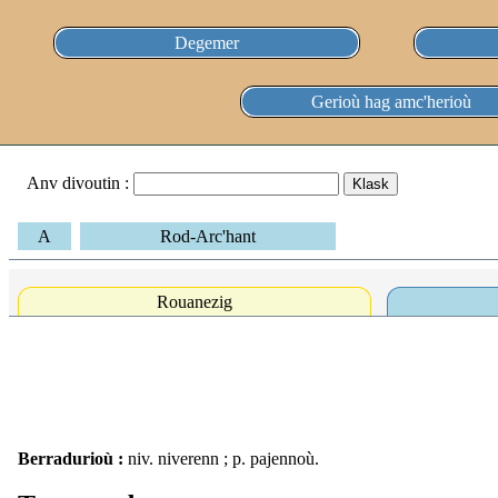
Degemer
Gerioù hag amc'herioù
Anv divoutin :
A
Rod-Arc'hant
Rouanezig
Berradurioù :
niv. niverenn ; p. pajennoù.