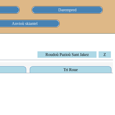
Darempred
Anvioù skiantel
Roudoù Pazioù Sant Jakez
Z
Tri Roue