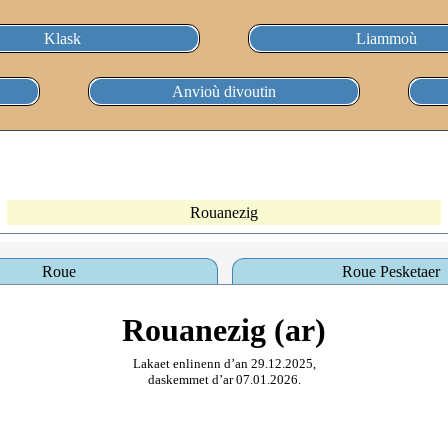
Klask
Liammoù
Anvioù divoutin
Rouanezig
Roue
Roue Pesketaer
Rouanezig (ar)
Lakaet enlinenn d’an 29.12.2025,
daskemmet d’ar 07.01.2026.