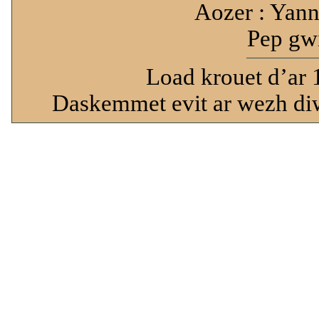
Aozer : Yann
Pep gwi
Load krouet d’ar 
Daskemmet evit ar wezh diw