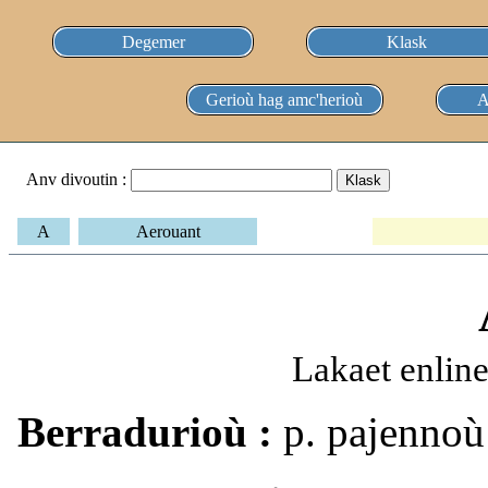
Degemer
Klask
Gerioù hag amc'herioù
A
Anv divoutin :
A
Aerouant
Lakaet enlin
Berradurioù :
p. pajennoù 