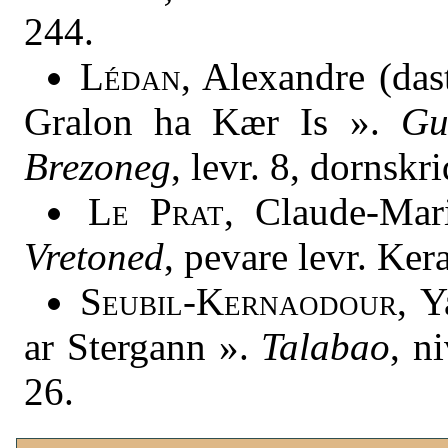
244.
Lédan
, Alexandre (da
Gralon ha Kær Is ».
Gu
Brezoneg
, levr. 8, dornskr
Le Prat
, Claude-Ma
Vretoned
, pevare levr. Ker
Seubil-Kernaodour
, 
ar Stergann ».
Talabao
, n
26.