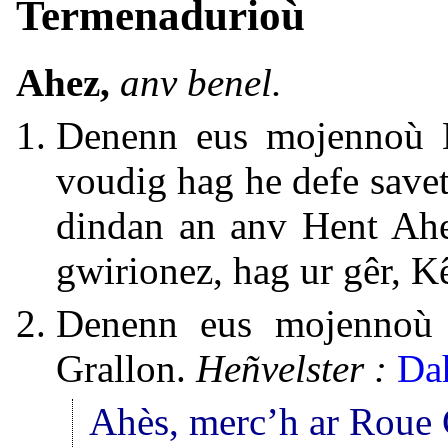
Termenadurioù
Ahez,
anv benel.
Denenn eus mojennoù Br
voudig hag he defe savet
dindan an anv Hent Ahe
gwirionez, hag ur gêr, K
Denenn eus mojennoù B
Grallon.
Heñvelster :
Da
Ahès, merc’h ar Roue 