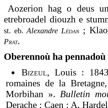
Aozerion hag o deus u
etrebroadel diouzh e stu
; Klao
Alexandre
Lédan
.
Prat
Oberennoù ha pennadoù
Bizeul
, Louis : 184
romaines de la Bretagne, 
Morbihan ».
Bulletin mo
Derache ; Caen : A. Hardel