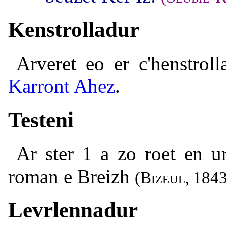
Kenstrolladur
Arveret eo er c'henstrol
Karront Ahez
.
Testeni
Ar ster 1 a zo roet en u
roman e Breizh
(
Bizeul
, 184
Levrlennadur