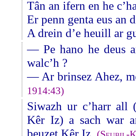
Tân an ifern en he c’h
Er penn genta eus an d
A drein d’e heuill ar g
— Pe hano he deus an
walc’h ?
— Ar brinsez Ahez, me
1914:43)
Siwazh ur c’harr all
Kêr Iz) a sach war a
beuzet Kêr Iz.
(
Seubil-