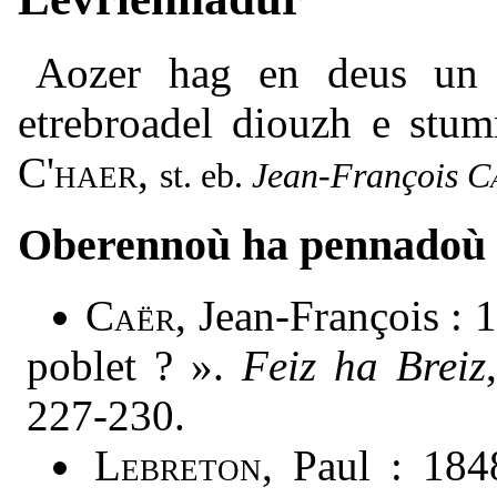
Aozer hag en deus un
etrebroadel diouzh e stu
C'haer
,
Jean-François
C
Oberennoù ha pennadoù
Caër
, Jean-François : 
poblet ? ».
Feiz ha Breiz
227-230.
Lebreton
, Paul : 18