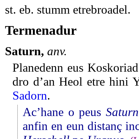
st. eb. stumm etrebroadel.
Termenadur
Saturn,
anv.
Planedenn eus Koskoriad
dro d’an Heol etre hini 
Sadorn
.
Ac’hane o peus
Saturn
anfin en eun distanç in