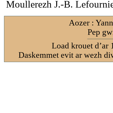
Moullerezh J.-B. Lefournie
Aozer : Yann
Pep gwi
Load krouet d’ar 
Daskemmet evit ar wezh diw