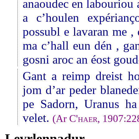
anaoudec en labouriou 
a c’houlen expérian
possubl e lavaran me , 
ma c’hall eun dén , ga
gosni aroc an éost goud
Gant a reimp dreist h
jom d’ar peder blaneden
pe Sadorn, Uranus h
velet.
(Ar
C'haer
, 1907:22
Levrlennadur