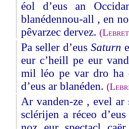
éol d’eus an Occida
blanédennou-all , en n
pêvarzec dervez.
(
Lebre
Pa seller d’eus
Saturn
e
eur c’heill pe eur van
mil léo pe var dro ha 
d’eus ar blanéden.
(
Lebr
Ar vanden-ze , evel ar 
sclérijen a réceo d’eus
noz eur spectacl caër 