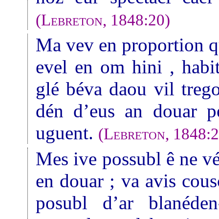
(
Lebreton
, 1848:20)
Ma vev en proportion q
evel en om hini , habi
glé béva daou vil treg
dén d’eus an douar pe
uguent.
(
Lebreton
, 1848:
Mes ive possubl ê ne v
en douar ; va avis cous
posubl d’ar blanéde