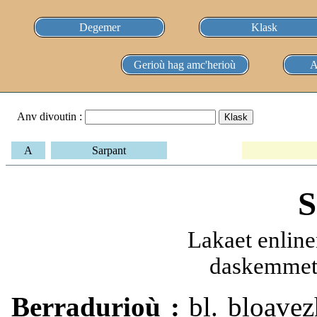
Degemer
Klask
Gerioù hag amc'herioù
A
Anv divoutin :
A
Sarpant
S
Lakaet enline
daskemmet 
Berradurioù :
bl. bloavezh