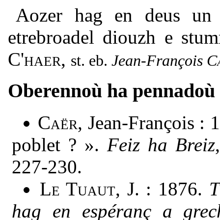
Aozer hag en deus un
etrebroadel diouzh e stu
C'haer
,
Jean-François
C
Oberennoù ha pennadoù
Caër
, Jean-François : 
poblet ? ».
Feiz ha Breiz
227-230.
Le Tuaut
, J. : 1876.
T
hag en espéranç a grec