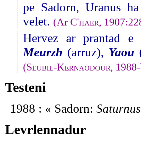
pe Sadorn, Uranus h
velet.
(Ar
C'haer
, 1907:22
Hervez ar prantad e c
Meurzh
(arruz),
Yaou
(
(
Seubil-Kernaodour
, 1988
Testeni
1988 : « Sadorn:
Saturnus
Levrlennadur