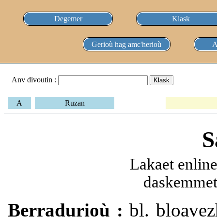
Degemer
Klask
Gerioù hag amc'herioù
A
Anv divoutin :
A
Ruzan
S
Lakaet enlin
daskemmet 
Berradurioù :
bl. bloavezh