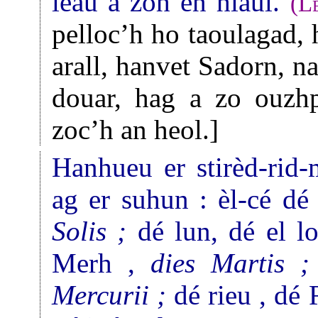
leàu a zoh en hiaul.
(
L
pelloc’h ho taoulagad, 
arall, hanvet Sadorn, n
douar, hag a zo ouzhp
zoc’h an heol.]
Hanhueu er stirèd-rid-
ag er suhun : èl-cé dé
Solis ;
dé lun, dé el l
Merh ,
dies Martis ;
Mercurii ;
dé rieu , dé 