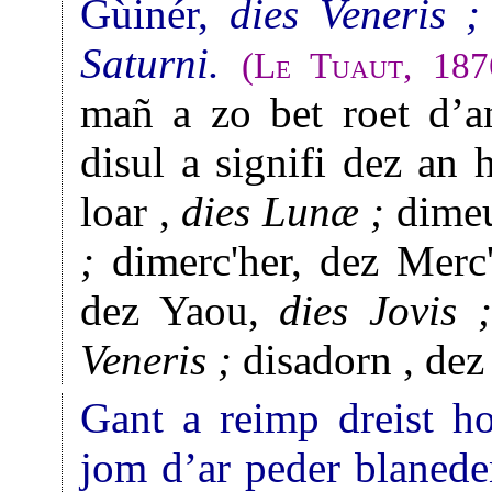
Gùinér,
dies Veneris ;
Saturni.
(
Le Tuaut
, 187
mañ a zo bet roet d’an
disul a signifi dez an 
loar ,
dies Lunæ ;
dimeu
;
dimerc'her, dez Merc
dez Yaou,
dies Jovis ;
Veneris ;
disadorn , dez
Gant a reimp dreist h
jom d’ar peder blaneden