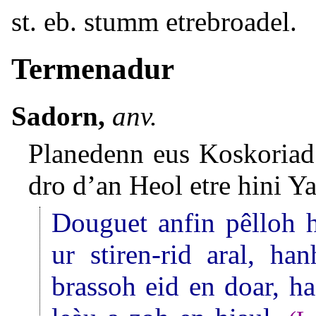
st. eb. stumm etrebroadel.
Termenadur
Sadorn,
anv.
Planedenn eus Koskoriad
dro d’an Heol etre hini Y
Douguet anfin pêlloh h
ur stiren-rid aral, h
brassoh eid en doar, h