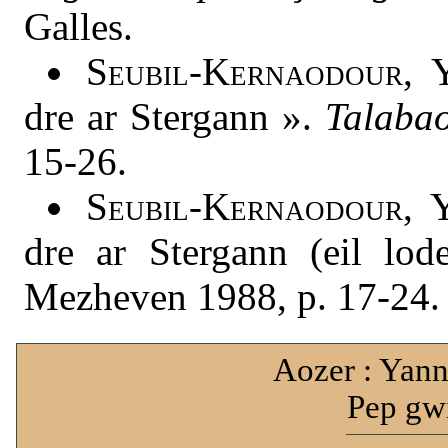
Galles.
Seubil-Kernaodour
, 
dre ar Stergann ».
Talaba
15-26.
Seubil-Kernaodour
, 
dre ar Stergann (eil lo
Mezheven 1988, p. 17-24.
Aozer : Yann
Pep gwi