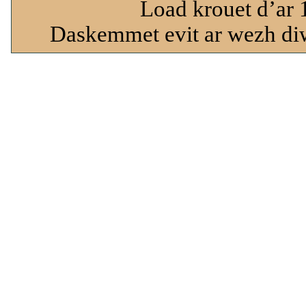
Load krouet d’ar 
Daskemmet evit ar wezh diw