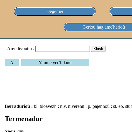
Degemer
Gerioù hag amc'herioù
Anv divoutin :
A
Yann e vec'h lann
Berradurioù :
bl. bloavezh ; niv. niverenn ; p. pajennoù ; st. eb. st
Termenadur
Yaou,
anv.