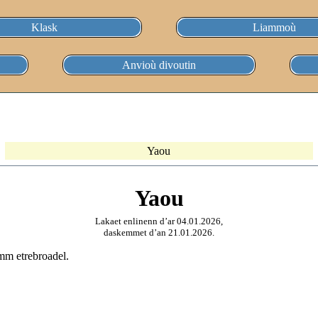
Klask
Liammoù
Anvioù divoutin
Yaou
Yaou
Lakaet enlinenn d’ar 04.01.2026,
daskemmet d’an 21.01.2026.
umm etrebroadel.