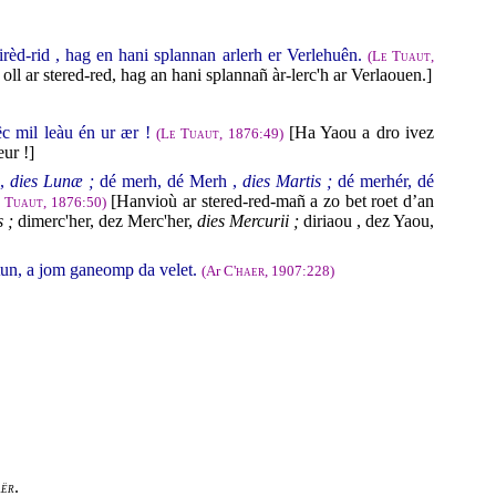
rèd-rid , hag en hani splannan arlerh er Verlehuên.
(
Le Tuaut
,
ll ar stered-red, hag an hani splannañ àr-lerc'h ar Verlaouen.]
c mil leàu én ur ær !
[Ha Yaou a dro ivez
(
Le Tuaut
, 1876:49)
ur !]
 ,
dies Lunæ ;
dé merh, dé Merh ,
dies Martis ;
dé merhér, dé
[Hanvioù ar stered-red-mañ a zo bet roet d’an
 Tuaut
, 1876:50)
 ;
dimerc'her, dez Merc'her,
dies Mercurii ;
diriaou , dez Yaou,
tun, a jom ganeomp da velet.
(Ar
C'haer
, 1907:228)
.
ër