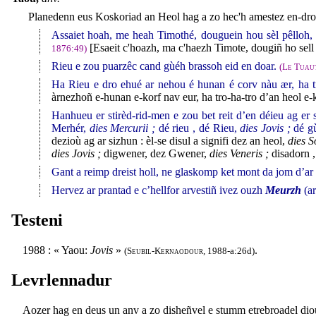
Planedenn eus Koskoriad an Heol hag a zo hec'h amestez en-dro 
Assaiet hoah, me heah Timothé, douguein hou sèl pêlloh, ha
[Esaeit c'hoazh, ma c'haezh Timote, dougiñ ho sell p
1876:49)
Rieu e zou puarzêc cand gùéh brassoh eid en doar.
(
Le Tuau
Ha Rieu e dro ehué ar nehou é hunan é corv nàu ær, ha tr
àrnezhoñ e-hunan e-korf nav eur, ha tro-ha-tro d’an heol 
Hanhueu er stirèd-rid-men e zou bet reit d’en déieu ag er s
Merhér,
dies Mercurii ;
dé rieu , dé Rieu,
dies Jovis ;
dé gù
dezioù ag ar sizhun : èl-se disul a signifi dez an heol,
dies So
dies Jovis ;
digwener, dez Gwener,
dies Veneris ;
disadorn 
Gant a reimp dreist holl, ne glaskomp ket mont da jom d’ar
Hervez ar prantad e c’hellfor arvestiñ ivez ouzh
Meurzh
(ar
Testeni
1988 : « Yaou:
Jovis
»
.
(
Seubil-Kernaodour
, 1988-a:26d)
Levrlennadur
Aozer hag en deus un anv a zo disheñvel e stumm etrebroadel di