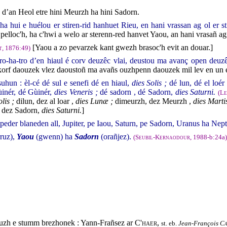
d’an Heol etre hini Meurzh ha hini Sadorn.
 hui e huélou er stiren-rid hanhuet Rieu, en hani vrassan ag ol er sti
elloc'h, ha c'hwi a welo ar sterenn-red hanvet Yaou, an hani vrasañ ag o
[Yaou a zo pevarzek kant gwezh brasoc'h evit an douar.]
t
, 1876:49)
o-ha-tro d’en hiaul é corv deuzêc vlai, deustou ma avanç open deuzê
e-korf daouzek vlez daoustoñ ma avañs ouzhpenn daouzek mil lev en un e
uhun : èl-cé dé sul e senefi dé en hiaul,
dies Solis ;
dé lun, dé el loér
inér, dé Gùinér,
dies Veneris ;
dé sadorn , dé Sadorn,
dies Saturni.
(
Le
lis ;
dilun, dez al loar ,
dies Lunæ ;
dimeurzh, dez Meurzh ,
dies Martis
, dez Sadorn,
dies Saturni.
]
 peder blaneden all, Jupiter, pe Iaou, Saturn, pe Sadorn, Uranus ha Nep
ruz),
Yaou
(gwenn) ha
Sadorn
(orañjez).
(
Seubil-Kernaodour
, 1988-b:24a)
ouzh e stumm brezhonek : Yann-Frañsez ar
C'haer
,
Jean-François
Ca