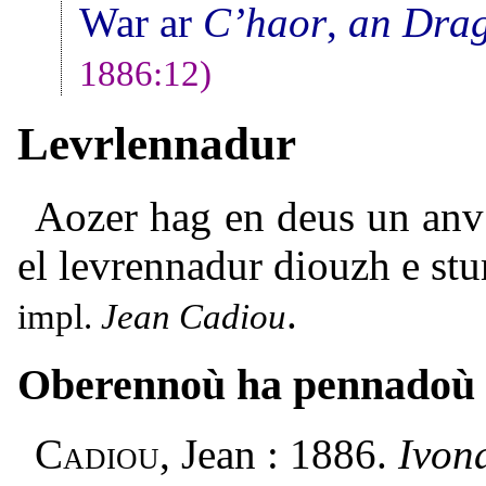
War ar
C’haor
,
an Dra
1886:12)
Levrlennadur
Aozer hag en deus un anv
el levrennadur diouzh e s
.
impl.
Jean Cadiou
Oberennoù ha pennadoù
Cadiou
, Jean : 1886.
Ivon