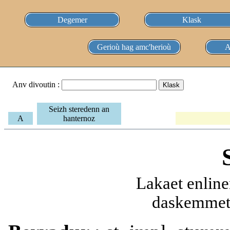
Degemer
Klask
Gerioù hag amc'herioù
A
Anv divoutin :
Seizh steredenn an
A
hanternoz
Lakaet enline
daskemmet 