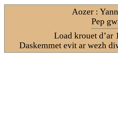
Aozer : Yann
Pep gwi
Load krouet d’ar 
Daskemmet evit ar wezh diw