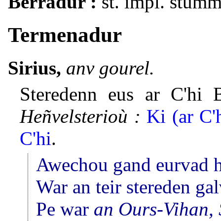
Berradur :
st. impl. stumm 
Termenadur
Sirius,
anv gourel.
Steredenn eus ar C'hi 
Heñvelsterioù :
Ki (ar C'
C'hi
.
Awechou gand eurvad he
War an teir stereden ga
Pe war
an Ours-Vihan, 