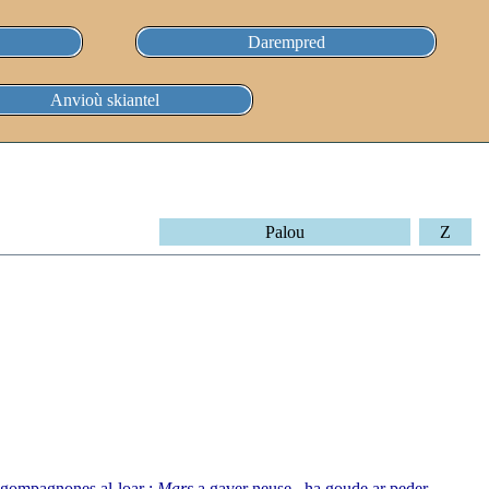
Darempred
Anvioù skiantel
Palou
Z
 gompagnones al loar ;
Mars
a gaver neuse , ha goude ar peder