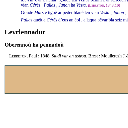
vian
Cérès
,
Pallas ,
Junon
ha
Vesta
.
(
Lebreton
, 1848:16)
Goude
Mars
e tigoê ar peder blanéden vian
Vesta ,
Junon ,
Pallas
quéit a
Cérês
d’eus an éol , a laqua pêvar bla seiz m
Levrlennadur
Oberennoù ha pennadoù
Lebreton
, Paul : 1848.
Studi var an astrou
. Brest : Moullerezh J.