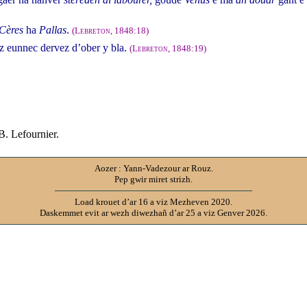
Cères
ha
Pallas
.
(
Lebreton
, 1848:18)
iz eunnec dervez d’ober y bla.
(
Lebreton
, 1848:19)
-B. Lefournier.
Aozer : Yann-Vadezour ar Rouz.
Pep gwir miret strizh.
Load krouet d’ar 16 a viz Mezheven 2020.
Daskemmet evit ar wezh diwezhañ d’ar 25 a viz Genver 2026.