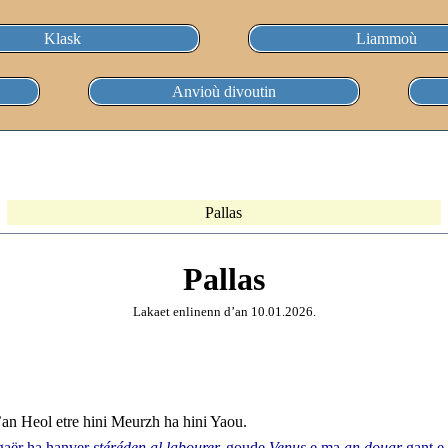
Klask
Liammoù
Anvioù divoutin
Pallas
Pallas
Lakaet enlinenn d’an 10.01.2026.
an Heol etre hini Meurzh ha hini Yaou.
 gaër ha hanver
stéréden al labourer,
goude
Venus
e ma
an douar
gant e