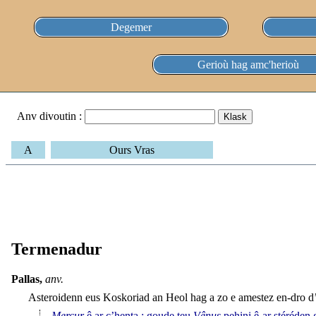
Degemer
Gerioù hag amc'herioù
Anv divoutin :
A
Ours Vras
Termenadur
Pallas,
anv.
Asteroidenn eus Koskoriad an Heol hag a zo e amestez en-dro d’
Mercur
ê ar c’henta ; goude teu
Vênus
pehini ê ar stéréden