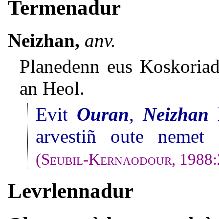
Termenadur
Neizhan,
anv.
Planedenn eus Koskoriad
an Heol.
Evit
Ouran
,
Neizhan
arvestiñ oute nemet d
(
Seubil-Kernaodour
, 1988
Levrlennadur