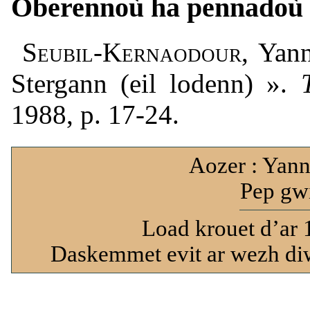
Oberennoù ha pennadoù
Seubil-Kernaodour
, Yan
Stergann (eil lodenn) ».
1988, p. 17-24.
Aozer : Yann
Pep gwi
Load krouet d’ar 
Daskemmet evit ar wezh diw