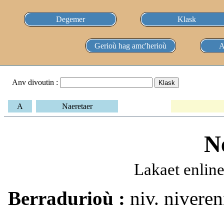
Degemer
Klask
Gerioù hag amc'herioù
A
Anv divoutin :
A
Naeretaer
N
Lakaet enlin
Berradurioù :
niv. niveren