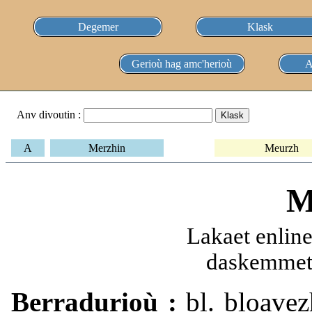
Degemer
Klask
Gerioù hag amc'herioù
A
Anv divoutin :
A
Merzhin
Meurzh
M
Lakaet enlin
daskemmet 
Berradurioù :
bl. bloavezh