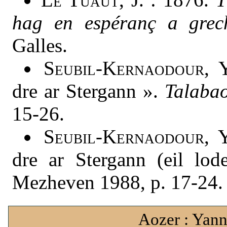
hag en espéranç a grec
Galles.
Seubil-Kernaodour
, 
dre ar Stergann ».
Talaba
15-26.
Seubil-Kernaodour
, 
dre ar Stergann (eil lo
Mezheven 1988, p. 17-24.
Aozer : Yann