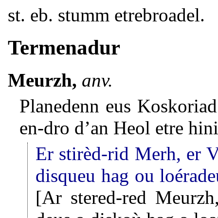
st. eb. stumm etrebroadel.
Termenadur
Meurzh,
anv.
Planedenn eus Koskoriad
en-dro d’an Heol etre hin
Er stirèd-rid Merh, er
disqueu hag ou loéradeu,
[Ar stered-red Meurzh