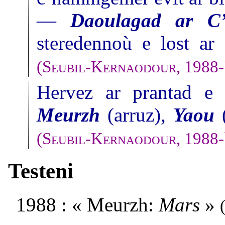
—
Daoulagad ar C’
steredennoù e lost ar 
(
Seubil-Kernaodour
, 1988
Hervez ar prantad e c
Meurzh
(arruz),
Yaou
(
(
Seubil-Kernaodour
, 1988
Testeni
1988 : « Meurzh:
Mars
»