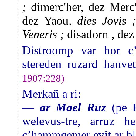
;
dimerc'her, dez Merc
dez Yaou,
dies Jovis ;
Veneris ;
disadorn , dez
Distroomp var hor c
stereden ruzard hanve
1907:228)
Merkañ a ri:
—
ar Mael Ruz
(pe
welevus-tre, arruz 
c’hammgemer evit ar b