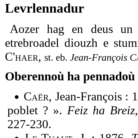
Levrlennadur
Aozer hag en deus un
etrebroadel diouzh e stu
C'haer
,
Jean-François
C
Oberennoù ha pennadoù
Caër
, Jean-François : 
poblet ? ».
Feiz ha Breiz
227-230.
Le Tuaut
, J. : 1876.
T