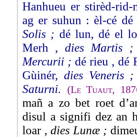
Hanhueu er stirèd-rid-
ag er suhun : èl-cé dé
Solis ;
dé lun, dé el l
Merh ,
dies Martis ;
Mercurii ;
dé rieu , dé 
Gùinér,
dies Veneris ;
Saturni.
(
Le Tuaut
, 187
mañ a zo bet roet d’an
disul a signifi dez an 
loar ,
dies Lunæ ;
dimeu