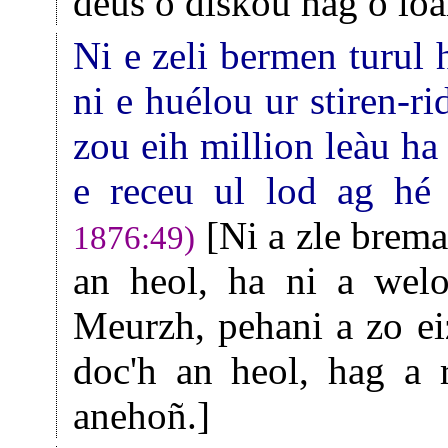
deus o diskoù hag o loar
Ni e zeli bermen turul 
ni e huélou ur stiren-r
zou eih million leàu ha
e receu ul lod ag hé 
[Ni a zle bremañ
1876:49)
an heol, ha ni a welo 
Meurzh, pehani a zo ei
doc'h an heol, hag a 
anehoñ.]