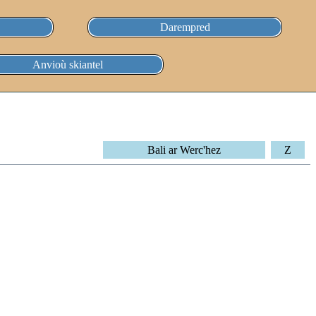
Darempred
Anvioù skiantel
Bali ar Werc'hez
Z