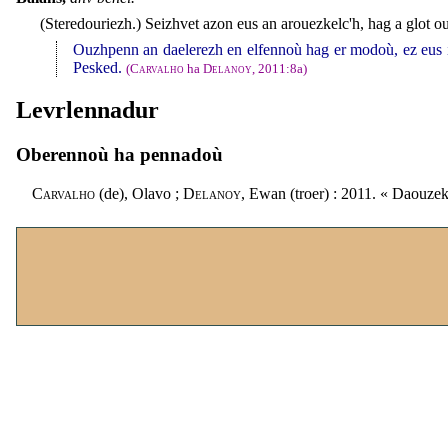
(Steredouriezh.)
Seizhvet azon eus an arouezkelc'h, hag a glot o
Ouzhpenn an daelerezh en elfennoù hag er modoù, ez eus 
Pesked.
(
Carvalho
ha
Delanoy
, 2011:8a)
Levrlennadur
Oberennoù ha pennadoù
Carvalho
(de), Olavo ;
Delanoy
, Ewan (troer) : 2011. « Daouze