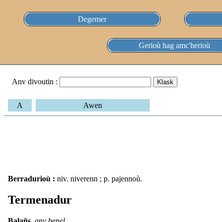
Degemer
Gerioù hag amc'herioù
Anv divoutin :
A
Awen
Berradurioù :
niv. niverenn ; p. pajennoù.
Termenadur
Balañs,
anv benel.