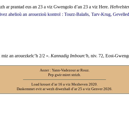
uzh ar prantad eus an 23 a viz Gwengolo d’an 23 a viz Here.
Heñvelster
ivez ahelioù an arouezioù kontrol : Tourz-Balañs, Tarv-Krug, Gevell
k miz an arouezkelc’h 2/2 ».
Kannadig Imbourc'h
, niv. 72, Eost-Gweng
Aozer : Yann-Vadezour ar Rouz.
Pep gwir miret strizh.
Load krouet d’ar 16 a viz Mezheven 2020.
Daskemmet evit ar wezh diwezhañ d’ar 25 a viz Genver 2026.