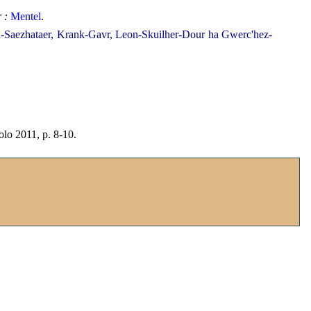
 :
Mentel
.
ed-Saezhataer, Krank-Gavr, Leon-Skuilher-Dour ha Gwerc'hez-
olo 2011, p. 8-10.