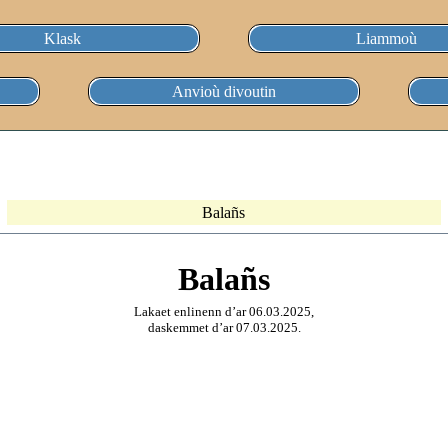
Klask
Liammoù
Anvioù divoutin
Balañs
Balañs
Lakaet enlinenn d’ar 06.03.2025,
daskemmet d’ar 07.03.2025.