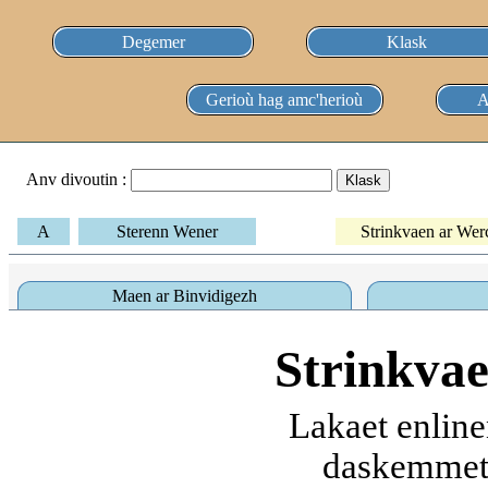
Degemer
Klask
Gerioù hag amc'herioù
A
Anv divoutin :
A
Sterenn Wener
Strinkvaen ar Wer
Maen ar Binvidigezh
Strinkvae
Lakaet enline
daskemmet 