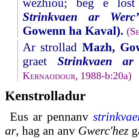
wezhioù; beg e los
Strinkvaen ar Werc’
Gowenn ha Kaval).
(
S
Ar strollad
Mazh, Go
graet
Strinkvaen ar
Kernaodour
, 1988-b:20a)
Kenstrolladur
Eus ar pennanv
strinkvae
ar
, hag an anv
Gwerc'hez
ga