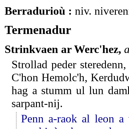
Berradurioù :
niv. niveren
Termenadur
Strinkvaen ar Werc'hez,
a
Strollad peder steredenn,
C'hon Hemolc'h, Kerdudw
hag a stumm ul lun damh
sarpant-nij.
Penn a-raok al leon a