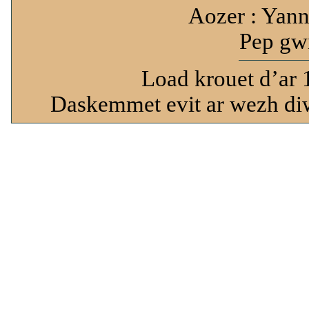
Aozer : Yann
Pep gwi
Load krouet d’ar 
Daskemmet evit ar wezh diw