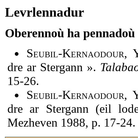
Levrlennadur
Oberennoù ha pennadoù
Seubil-Kernaodour
, 
dre ar Stergann ».
Talaba
15-26.
Seubil-Kernaodour
, 
dre ar Stergann (eil lo
Mezheven 1988, p. 17-24.