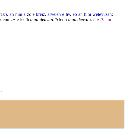
ern,
an hini a zo e-kreiz, arvelen e liv, eo an hini welevusañ;
denn : « e-lec’h
a an denvarc’h
lenn
α an denvarc’h
»
(
Seubil-
.