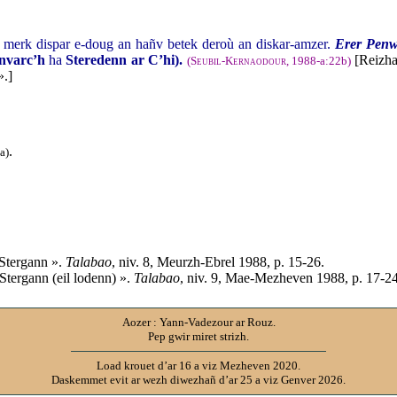
ur merk dispar e-doug an hañv betek deroù an diskar-amzer.
Erer Penw
nvarc’h
ha
Steredenn ar C’hi).
[Reizha
(
Seubil-Kernaodour
, 1988-a:22b)
.]
.
a)
 Stergann ».
Talabao
, niv. 8, Meurzh-Ebrel 1988, p. 15-26.
Stergann (eil lodenn) ».
Talabao
, niv. 9, Mae-Mezheven 1988, p. 17-24
Aozer : Yann-Vadezour ar Rouz.
Pep gwir miret strizh.
Load krouet d’ar 16 a viz Mezheven 2020.
Daskemmet evit ar wezh diwezhañ d’ar 25 a viz Genver 2026.