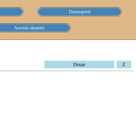
Darempred
Anvioù skiantel
Douar
Z