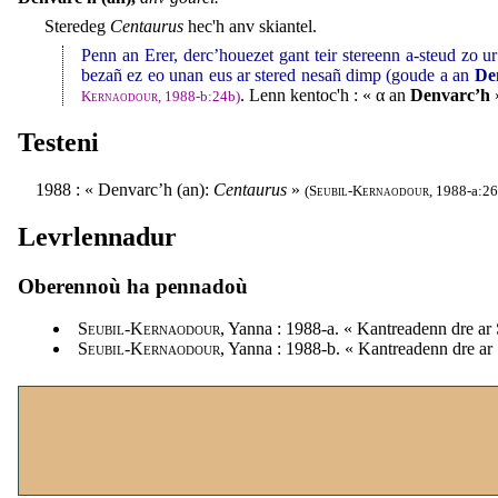
Steredeg
Centaurus
hec'h anv skiantel.
Penn an Erer, derc’houezet gant teir stereenn a-steud zo 
bezañ ez eo unan eus ar stered nesañ dimp (goude a an
De
. Lenn kentoc'h : « α an
Denvarc’h
»
Kernaodour
, 1988-b:24b)
Testeni
1988 : « Denvarc’h (an):
Centaurus
»
(
Seubil-Kernaodour
, 1988-a:26
Levrlennadur
Oberennoù ha pennadoù
Seubil-Kernaodour
, Yanna : 1988-a. « Kantreadenn dre ar
Seubil-Kernaodour
, Yanna : 1988-b. « Kantreadenn dre ar 