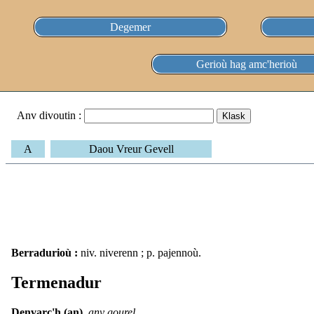
Degemer
Gerioù hag amc'herioù
Anv divoutin :
A
Daou Vreur Gevell
Berradurioù :
niv. niverenn ; p. pajennoù.
Termenadur
Denvarc'h (an),
anv gourel.