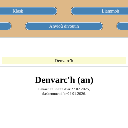
Klask
Liammoù
Anvioù divoutin
Denvarc'h
Denvarc'h (an)
Lakaet enlinenn d’ar 27.02.2025,
daskemmet d’ar 04.01.2026.