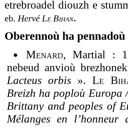
etrebroadel diouzh e stum
.
Hervé
Le Bihan
Oberennoù ha pennadoù
Menard
, Martial : 
nebeud anvioù brezhonek 
Lacteus orbis
».
Le Bih
Breizh ha poploù Europa /
Brittany and peoples of 
Mélanges en l’honneur d