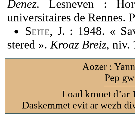
Denez
. Lesneven : Hor
universitaires de Rennes. 
Seite
, J. : 1948. « S
stered ».
Kroaz Breiz
, niv.
Aozer : Yann
Pep gwi
Load krouet d’ar 
Daskemmet evit ar wezh diw