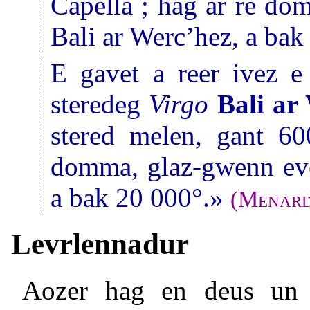
Capella ; hag ar re do
Bali ar Werc’hez, a bak
E gavet a reer ivez 
steredeg
Virgo
Bali ar
stered melen, gant 60
domma, glaz-gwenn ev
a bak 20 000°.»
(
Menar
Levrlennadur
Aozer hag en deus un