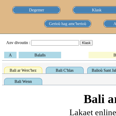
Degemer
Klask
Gerioù hag amc'herioù
A
Anv divoutin :
A
Balañs
B
Bali ar Werc'hez
Bali C'hlas
Balioù Sant Ja
Bali Wenn
Bali 
Lakaet enlin