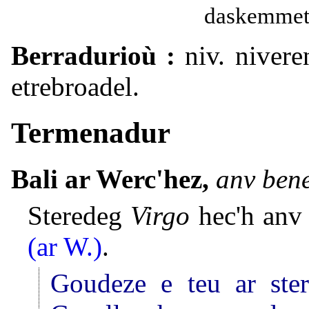
daskemmet 
Berradurioù :
niv. nivere
etrebroadel.
Termenadur
Bali ar Werc'hez,
anv bene
Steredeg
Virgo
hec'h anv 
(ar W.)
.
Goudeze e teu ar ster